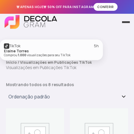
🚨APENAS HOJE🚨 50% OFF PARA INSTAGRAM
CONFERIR
Ir
para
Meus Pedidos
o
conteúdo
Instagram
TikTok
5h
Elaine Torres
Comprou
1.000
visualizações para seu TikTok
TikTok
Início
/ Visualizações em Publicações TikTok
Visualizações em Publicações TikTok
Facebook
Mostrando todos os 8 resultados
Kwai