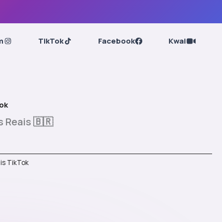
m
TikTok
Facebook
Kwai
ok
 Reais 🇧🇷
is TikTok