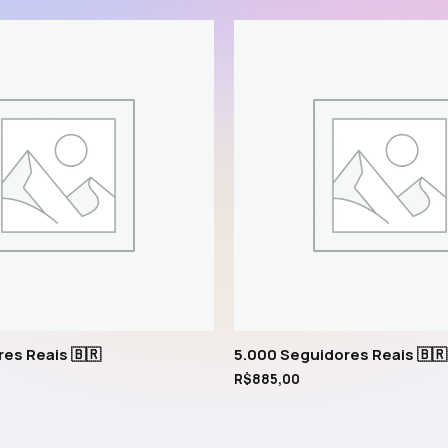
es Reais 🇧🇷
5.000 Seguidores Reais 🇧🇷
R$
885,00