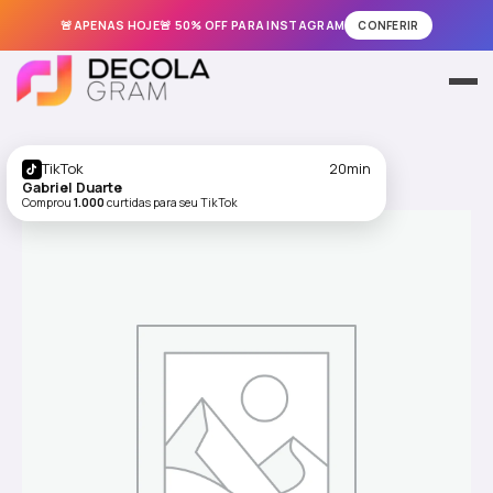
🚨APENAS HOJE🚨 50% OFF PARA INSTAGRAM
CONFERIR
Ir
para
Meus Pedidos
o
conteúdo
Instagram
TikTok
20min
Gabriel Duarte
Comprou
1.000
curtidas para seu TikTok
TikTok
Facebook
Kwai