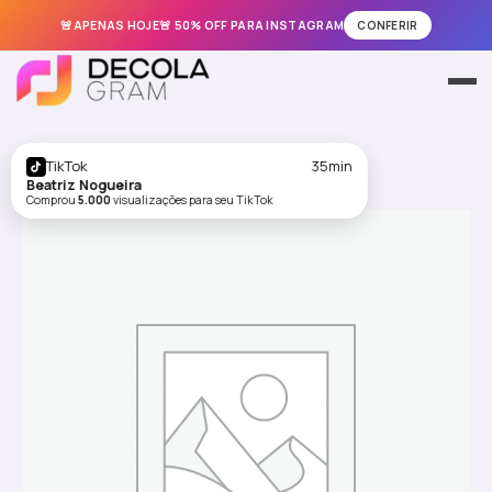
🚨APENAS HOJE🚨 50% OFF PARA INSTAGRAM
CONFERIR
Ir
para
Meus Pedidos
o
conteúdo
Instagram
TikTok
35min
Beatriz Nogueira
Comprou
5.000
visualizações para seu TikTok
TikTok
Facebook
Kwai