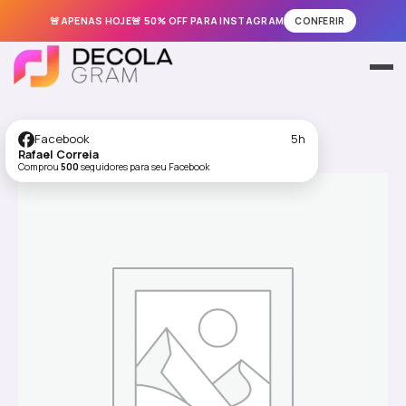
🚨APENAS HOJE🚨 50% OFF PARA INSTAGRAM
CONFERIR
Ir
para
Meus Pedidos
o
conteúdo
Instagram
Facebook
5h
Rafael Correia
Comprou
500
seguidores para seu Facebook
TikTok
Facebook
Kwai