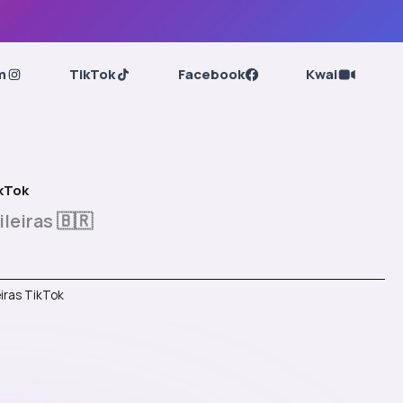
m
TikTok
Facebook
Kwai
ikTok
leiras 🇧🇷
eiras TikTok