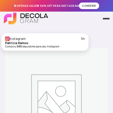
🚨APENAS HOJE🚨 50% OFF PARA INSTAGRAM
CONFERIR
Ir
para
Meus Pedidos
o
conteúdo
Instagram
Instagram
5h
Patrícia Ramos
Comprou
500
seguidores para seu Instagram
TikTok
Facebook
Kwai