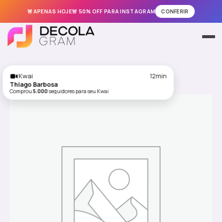
🚨APENAS HOJE🚨 50% OFF PARA INSTAGRAM
CONFERIR
Ir
para
Meus Pedidos
o
conteúdo
Instagram
Kwai
12min
Thiago Barbosa
Comprou
5.000
seguidores para seu Kwai
TikTok
Facebook
Kwai