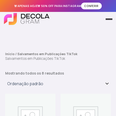
🚨APENAS HOJE🚨 50% OFF PARA INSTAGRAM
CONFERIR
Ir
para
Meus Pedidos
o
conteúdo
Instagram
TikTok
Início
/ Salvamentos em Publicações TikTok
Salvamentos em Publicações TikTok
Facebook
Mostrando todos os 8 resultados
Kwai